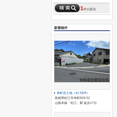
1
件が該当
新着物件
幸町売土地（42.56坪）
島根県松江市幸町829-52
山陰本線「松江」駅 徒歩17分
-