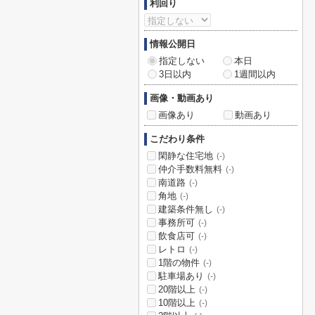
利回り
情報公開日
指定しない
本日
3日以内
1週間以内
画像・動画あり
画像あり
動画あり
こだわり条件
閑静な住宅地
(-)
仲介手数料無料
(-)
南道路
(-)
角地
(-)
建築条件無し
(-)
事務所可
(-)
飲食店可
(-)
レトロ
(-)
1階の物件
(-)
駐車場あり
(-)
20階以上
(-)
10階以上
(-)