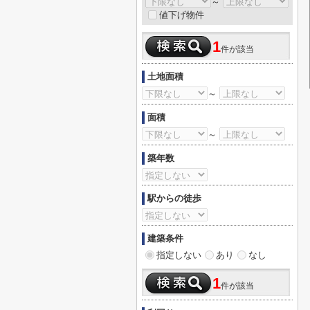
～
値下げ物件
1
件が該当
土地面積
～
面積
～
築年数
駅からの徒歩
建築条件
指定しない
あり
なし
1
件が該当