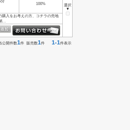
6分
100%
選択
▼
地の購入をお考えの方、コチラの売地
..
1
1
1-1
当公開件数
件 販売数
件
件表示