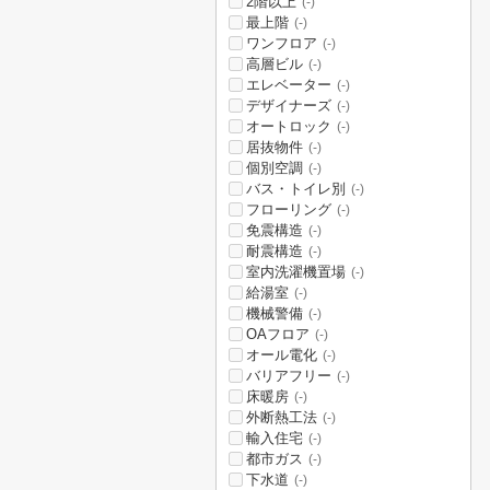
2階以上
(-)
最上階
(-)
ワンフロア
(-)
高層ビル
(-)
エレベーター
(-)
デザイナーズ
(-)
オートロック
(-)
居抜物件
(-)
個別空調
(-)
バス・トイレ別
(-)
フローリング
(-)
免震構造
(-)
耐震構造
(-)
室内洗濯機置場
(-)
給湯室
(-)
機械警備
(-)
OAフロア
(-)
オール電化
(-)
バリアフリー
(-)
床暖房
(-)
外断熱工法
(-)
輸入住宅
(-)
都市ガス
(-)
下水道
(-)