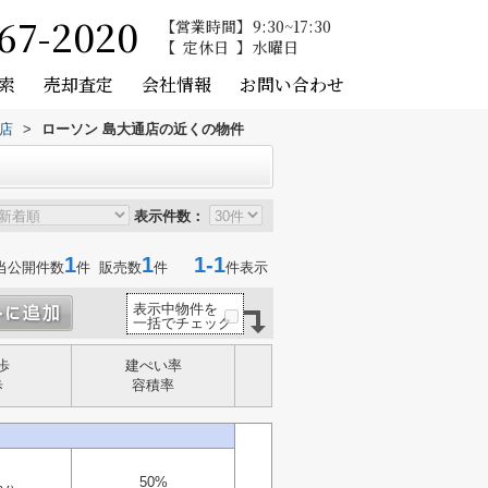
67-2020
営業時間
9:30~17:30
定休日
水曜日
索
売却査定
会社情報
お問い合わせ
店
>
ローソン 島大通店の近くの物件
表示件数：
1
1
1-1
当公開件数
件 販売数
件
件表示
表示中物件を
一括でチェック
歩
建ぺい率
歩
容積率
50%