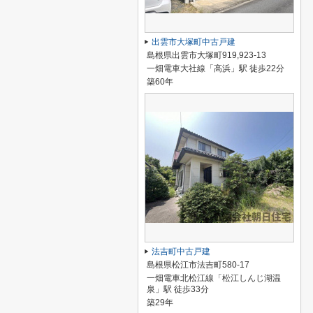
出雲市大塚町中古戸建
島根県出雲市大塚町919,923-13
一畑電車大社線「高浜」駅 徒歩22分
築60年
法吉町中古戸建
島根県松江市法吉町580-17
一畑電車北松江線「松江しんじ湖温
泉」駅 徒歩33分
築29年