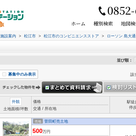
0852-
ホーム
種別検索
地図検
辺施設案内
>
松江市
>
松江市のコンビニエンスストア
>
ローソン 島大通
並び順：
募集中のみ表示
該
外観
価格
駅徒
停
交通 / 所在地
土地面積/坪数
菅田町売土地
売地
500
万円