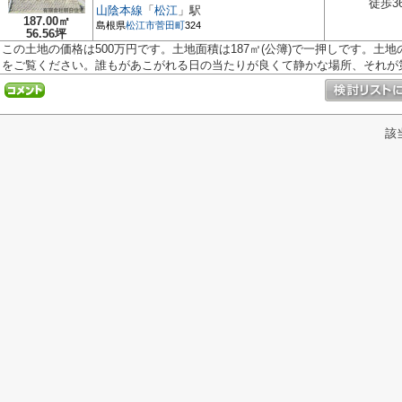
徒歩3
山陰本線
「
松江
」駅
187.00㎡
島根県
松江市
菅田町
324
56.56坪
この土地の価格は500万円です。土地面積は187㎡(公簿)で一押しです。土
をご覧ください。誰もがあこがれる日の当たりが良くて静かな場所、それが第.
該