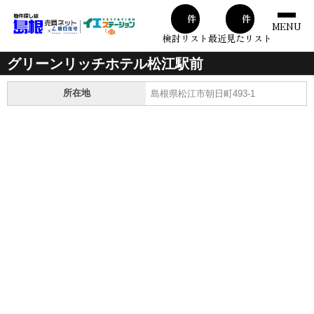
00
00
件
件
MENU
検討リスト
最近見たリスト
グリーンリッチホテル松江駅前
所在地
島根県松江市朝日町493-1