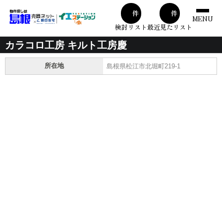
00
00
件
件
MENU
検討リスト
最近見たリスト
カラコロ工房 キルト工房慶
所在地
島根県松江市北堀町219-1