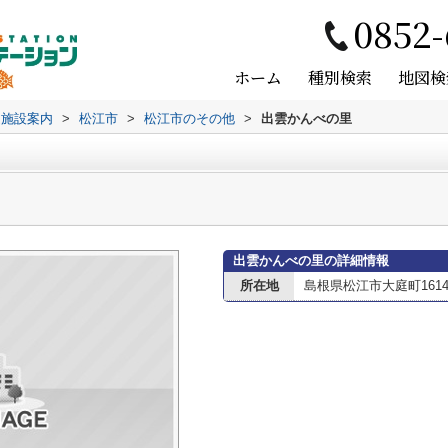
0852-
ホーム
種別検索
地図検
辺施設案内
>
松江市
>
松江市のその他
>
出雲かんべの里
出雲かんべの里の詳細情報
所在地
島根県松江市大庭町161