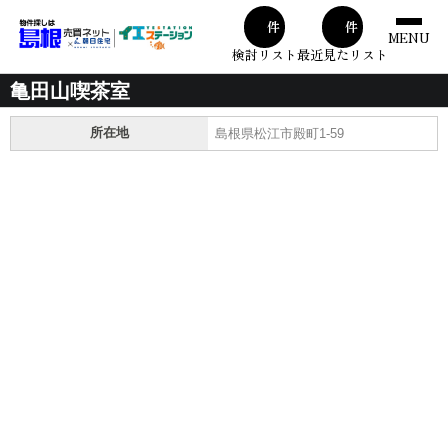
00
00
件
件
MENU
検討リスト
最近見たリスト
亀田山喫茶室
所在地
島根県松江市殿町1-59