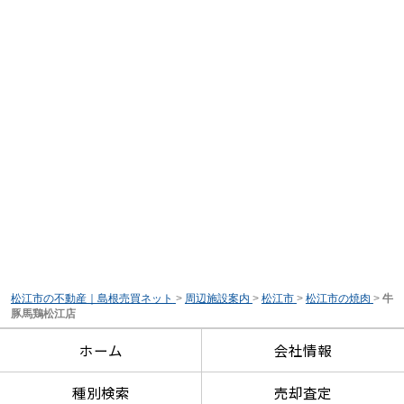
松江市の不動産｜島根売買ネット
>
周辺施設案内
>
松江市
>
松江市の焼肉
>
牛
豚馬鶏松江店
ホーム
会社情報
種別検索
売却査定