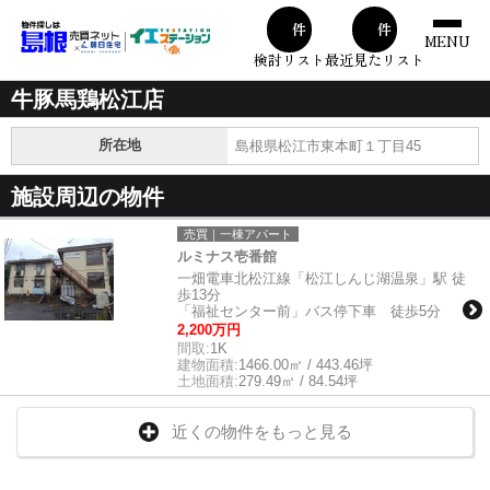
00
00
件
件
MENU
検討リスト
最近見たリスト
牛豚馬鶏松江店
所在地
島根県松江市東本町１丁目45
施設周辺の物件
売買｜一棟アパート
ルミナス壱番館
一畑電車北松江線「松江しんじ湖温泉」駅 徒
歩13分
「福祉センター前」バス停下車 徒歩5分
2,200万円
間取:
1K
建物面積:
1466.00㎡ / 443.46坪
土地面積:
279.49㎡ / 84.54坪
近くの物件をもっと見る