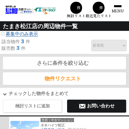
00
00
件
件
MENU
検討リスト
最近見たリスト
たまき松江店の周辺物件一覧
募集中のみ表示
3
該当物件
件
3
販売数
件
さらに条件を絞り込む
物件リクエスト
チェックした物件をまとめて
検討リストに追加
お問い合わせ
売買｜中古マンション
ネオハイツ松江