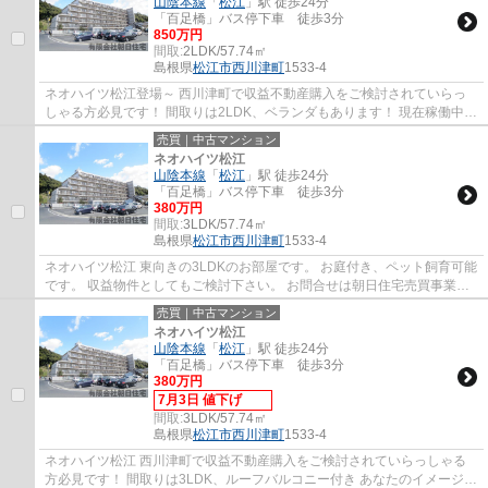
山陰本線
「
松江
」駅 徒歩24分
「百足橋」バス停下車 徒歩3分
850万円
間取:
2LDK/57.74㎡
島根県
松江市
西川津町
1533-4
ネオハイツ松江登場～ 西川津町で収益不動産購入をご検討されていらっ
しゃる方必見です！ 間取りは2LDK、ベランダもあります！ 現在稼働中の
物件になります！（2025年5月19日現在） 表...
売買｜中古マンション
ネオハイツ松江
山陰本線
「
松江
」駅 徒歩24分
「百足橋」バス停下車 徒歩3分
380万円
間取:
3LDK/57.74㎡
島根県
松江市
西川津町
1533-4
ネオハイツ松江 東向きの3LDKのお部屋です。 お庭付き、ペット飼育可能
です。 収益物件としてもご検討下さい。 お問合せは朝日住宅売買事業部
まで！
売買｜中古マンション
ネオハイツ松江
山陰本線
「
松江
」駅 徒歩24分
「百足橋」バス停下車 徒歩3分
380万円
7月3日 値下げ
間取:
3LDK/57.74㎡
島根県
松江市
西川津町
1533-4
ネオハイツ松江 西川津町で収益不動産購入をご検討されていらっしゃる
方必見です！ 間取りは3LDK、ルーフバルコニー付き あなたのイメージ通