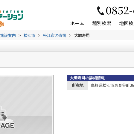
0852-
ホーム
種別検索
地図検
辺施設案内
>
松江市
>
松江市の寿司
>
大鯛寿司
大鯛寿司の詳細情報
所在地
島根県松江市東奥谷町361