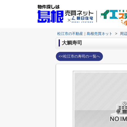
松江市の不動産｜島根売買ネット
>
周
大鯛寿司
<<松江市の寿司の一覧へ