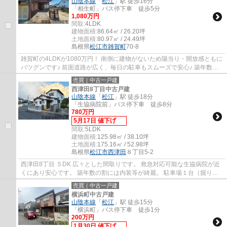
山陰本線
「
松江
」駅 徒歩16分
「相生町」バス停下車 徒歩5分
1,080万円
間取:
4LDK
建物面積:
86.64㎡ / 26.20坪
土地面積:
80.97㎡ / 24.49坪
島根県
松江市
雑賀町
70-8
雑賀町の4LDKが1080万円！ 南側に建物がないため陽当り・開放感ともに
バツグンです♪ 前面道路が広く、毎日の駐車もスムーズで安心♪ 築年数を
感じさせないほど室内状態も良好です。 コ...
売買｜中古一戸建
西津田8丁目中古戸建
山陰本線
「
松江
」駅 徒歩18分
「生協病院前」バス停下車 徒歩8分
780万円
5月17日 値下げ
間取:
5LDK
建物面積:
125.98㎡ / 38.10坪
土地面積:
175.16㎡ / 52.98坪
島根県
松江市
西津田
８丁目5-2
西津田8丁目 ５DK 広々とした間取りです。 救急対応可能な生協病院が近
くにあり安心です。 築年数の割には内装等が綺麗。 駐車場１台（掘り込
み式） 空き家です。お気軽にお問い合わ...
売買｜中古一戸建
横浜町中古戸建
山陰本線
「
松江
」駅 徒歩15分
「横浜町」バス停下車 徒歩1分
200万円
1月30日 値下げ