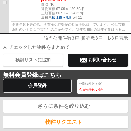
間取:
7K
建物面積:
67.09㎡ / 20.29坪
土地面積:
80.51㎡ / 24.35坪
島根県
松江市
横浜町
54-11
※築年数不詳の為、所有権保存登記の期日を記載しています。 松江市横
浜町のレトロな中古住宅のご紹介です。 築年数相応の経年劣化はある
為、修繕が必要になりますが、お手頃価格での売...
該当公開件数
3
戸 販売数
3
戸
1-3
戸表示
チェックした物件をまとめて
検討リストに追加
お問い合わせ
無料会員登録はこちら
公開物件数：
0
件
会員登録
会員物件数：
0
件
さらに条件を絞り込む
物件リクエスト