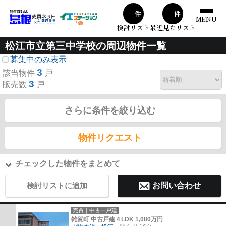
00
00
件
件
MENU
検討リスト
最近見たリスト
松江市立第三中学校の周辺物件一覧
募集中のみ表示
3
該当物件
戸
3
販売数
戸
さらに条件を絞り込む
物件リクエスト
チェックした物件をまとめて
検討リストに追加
お問い合わせ
売買｜中古一戸建
雑賀町 中古戸建４LDK 1,080万円