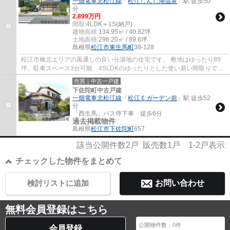
一畑電車北松江線
「
松江しんじ湖温泉
」駅 徒歩50
分
2,899万円
間取:
4LDK＋1S(納戸)
建物面積:
134.95㎡ / 40.82坪
土地面積:
296.20㎡ / 89.6坪
島根県
松江市
東生馬町
38-128
松江市橋北エリアの風通しの良い分譲地の住宅です。 敷地はゆったり89
坪、駐車スペース3台可能、4SLDKのゆったりとした使い易い間取りで
す。
売買｜中古一戸建
下佐陀町中古戸建
一畑電車北松江線
「
松江Ｅガーデン前
」駅 徒歩52
分
「西生馬」バス停下車 徒歩6分
過去掲載物件
島根県
松江市
下佐陀町
657
該当公開件数
2
戸 販売数
1
戸
1-2
戸表示
チェックした物件をまとめて
検討リストに追加
お問い合わせ
無料会員登録はこちら
公開物件数：
0
件
会員登録