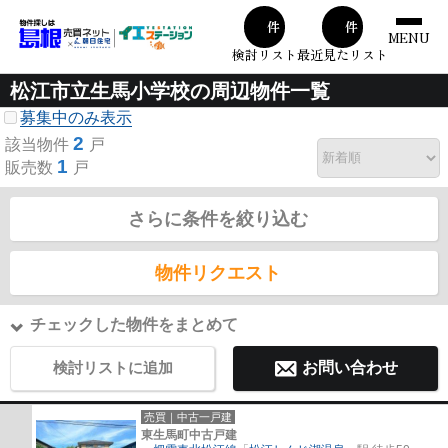
00
00
件
件
MENU
検討リスト
最近見たリスト
松江市立生馬小学校の周辺物件一覧
募集中のみ表示
2
該当物件
戸
1
販売数
戸
さらに条件を絞り込む
物件リクエスト
チェックした物件をまとめて
検討リストに追加
お問い合わせ
売買｜中古一戸建
東生馬町中古戸建