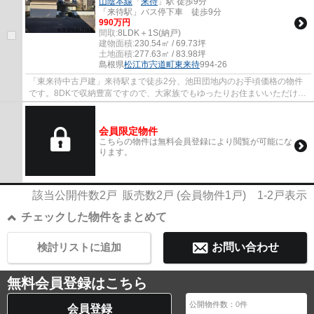
山陰本線
「
来待
」駅 徒歩9分
「来待駅」バス停下車 徒歩9分
990万円
間取:
8LDK＋1S(納戸)
建物面積:
230.54㎡ / 69.73坪
土地面積:
277.63㎡ / 83.98坪
島根県
松江市
宍道町東来待
994-26
「東来待中古戸建」来待駅まで徒歩2分、池田団地内のお手頃価格の物件
です。8DKで収納豊富ですので、大家族でもゆったりお住まいいただけま
す。オール電化で室内状態も良好！敷地内駐...
会員限定物件
こちらの物件は無料会員登録により閲覧が可能にな
ります。
該当公開件数
2
戸 販売数
2
戸 (会員物件
1
戸)
1-2
戸表示
チェックした物件をまとめて
検討リストに追加
お問い合わせ
無料会員登録はこちら
公開物件数：
0
件
会員登録