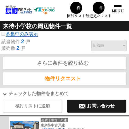
00
00
件
件
MENU
検討リスト
最近見たリスト
来待小学校の周辺物件一覧
募集中のみ表示
2
該当物件
戸
2
販売数
戸
さらに条件を絞り込む
物件リクエスト
チェックした物件をまとめて
検討リストに追加
お問い合わせ
売買｜中古一戸建
東来待中古戸建