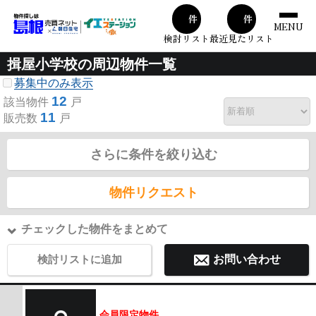
00
00
件
件
MENU
検討リスト
最近見たリスト
揖屋小学校の周辺物件一覧
募集中のみ表示
12
該当物件
戸
11
販売数
戸
さらに条件を絞り込む
物件リクエスト
チェックした物件をまとめて
検討リストに追加
お問い合わせ
会員限定物件