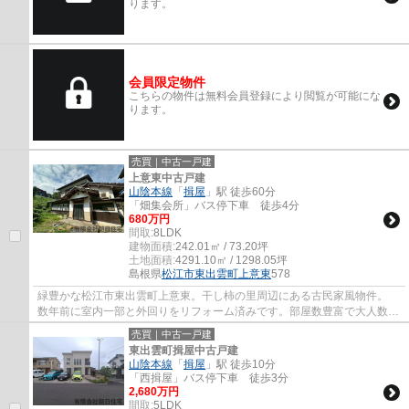
ります。
会員限定物件
こちらの物件は無料会員登録により閲覧が可能にな
ります。
売買｜中古一戸建
上意東中古戸建
山陰本線
「
揖屋
」駅 徒歩60分
「畑集会所」バス停下車 徒歩4分
680万円
間取:
8LDK
建物面積:
242.01㎡ / 73.20坪
土地面積:
4291.10㎡ / 1298.05坪
島根県
松江市
東出雲町上意東
578
緑豊かな松江市東出雲町上意東。干し柿の里周辺にある古民家風物件。
数年前に室内一部と外回りをリフォーム済みです。部屋数豊富で大人数で
もお住まい頂けますし、大自然の中で静かに...
売買｜中古一戸建
東出雲町揖屋中古戸建
山陰本線
「
揖屋
」駅 徒歩10分
「西揖屋」バス停下車 徒歩3分
2,680万円
間取:
5LDK