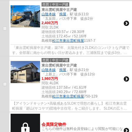
下、水回りが明るく広いのも魅力です。敷地内...
売買｜中古一戸建
東出雲町揖屋中古戸建
山陰本線
「
揖屋
」駅 徒歩11分
「五反田」バス停下車 徒歩2分
2,400万円
間取:
2LDK
建物面積:
93.57㎡ / 28.30坪
土地面積:
172.45㎡ / 52.16坪
島根県
松江市
東出雲町揖屋
1197-7
「東出雲町揖屋中古戸建」築7年、太陽光付き2LDKのコンパクトな戸建で
す。全部屋に南からの明るい日が差込みます。三浦医院まで徒歩3分。ス
ーパーホックまで徒歩7分。JR揖屋駅まで全て...
売買｜中古一戸建
東出雲町揖屋中古戸建
山陰本線
「
揖屋
」駅 徒歩21分
「上新上」バス停下車 徒歩12分
1,980万円
間取:
4LDK
建物面積:
137.58㎡ / 41.61坪
土地面積:
240.29㎡ / 72.68坪
島根県
松江市
東出雲町揖屋
750-129
【アイランドキッチン×高級感ある5LDKで理想の暮らし】 松江市東出雲
町揖屋「廻山(サコヤマ)団地中古住宅」をご紹介します。 5LDKの広々と
した間取りで、大家族でも各自のプライベート...
会員限定物件
こちらの物件は無料会員登録により閲覧が可能にな