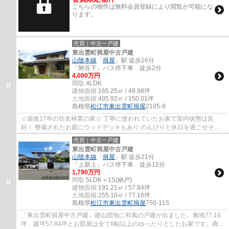
こちらの物件は無料会員登録により閲覧が可能にな
ります。
売買｜中古一戸建
東出雲町揖屋中古戸建
山陰本線
「
揖屋
」駅 徒歩16分
「附谷下」バス停下車 徒歩2分
4,000万円
間取:
4LDK
建物面積:
165.25㎡ / 49.98坪
土地面積:
495.92㎡ / 150.01坪
島根県
松江市
東出雲町揖屋
2105-9
☆築後17年の住友林業の家☆ 丁寧に使われていたお家で室内状態は良
好！ 整備されたお庭にウッドデッキもあり のんびりと休日を過ごせそう
ですね♩ 書斎もありますし各お部屋も大きくゆと...
売買｜中古一戸建
東出雲町揖屋中古戸建
山陰本線
「
揖屋
」駅 徒歩21分
「上新上」バス停下車 徒歩12分
1,790万円
間取:
5LDK＋1S(納戸)
建物面積:
191.21㎡ / 57.84坪
土地面積:
255.10㎡ / 77.16坪
島根県
松江市
東出雲町揖屋
750-115
「東出雲町揖屋中古戸建」廻山団地に和風の戸建が出ました。敷地77.16
坪、建坪57.84坪とお部屋は全て6帖以上のゆったりとしたお家です。廊