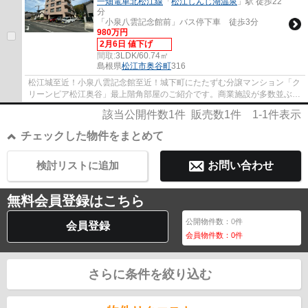
一畑電車北松江線
「
松江しんじ湖温泉
」駅 徒歩22
分
「小泉八雲記念館前」バス停下車 徒歩3分
980万円
2月6日 値下げ
間取:
3LDK/60.74㎡
島根県
松江市
奥谷町
316
松江城至近！小泉八雲記念館至近！城下町にたたずむ分譲マンション「ク
リーンピア松江奥谷」最上階角部屋のご紹介です。商業施設が多数並ぶ春
日町、黒田町へのアクセスも便利な立地で...
該当公開件数
1
件 販売数
1
件
1-1
件表示
チェックした物件をまとめて
検討リストに追加
お問い合わせ
無料会員登録はこちら
公開物件数：
0
件
会員登録
会員物件数：
0
件
さらに条件を絞り込む