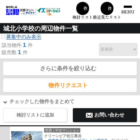
00
00
件
件
MENU
検討リスト
最近見たリスト
城北小学校の周辺物件一覧
募集中のみ表示
1
該当物件
件
1
販売数
件
さらに条件を絞り込む
物件リクエスト
チェックした物件をまとめて
検討リストに追加
お問い合わせ
売買｜中古マンション
クリーンピア松江奥谷