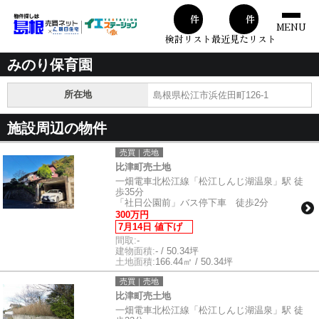
00
00
件
件
MENU
検討リスト
最近見たリスト
みのり保育園
所在地
島根県松江市浜佐田町126-1
施設周辺の物件
売買｜売地
比津町売土地
一畑電車北松江線「松江しんじ湖温泉」駅 徒
歩35分
「社日公園前」バス停下車 徒歩2分
300万円
7月14日 値下げ
間取:
-
建物面積:
- / 50.34坪
土地面積:
166.44㎡ / 50.34坪
売買｜売地
比津町売土地
一畑電車北松江線「松江しんじ湖温泉」駅 徒