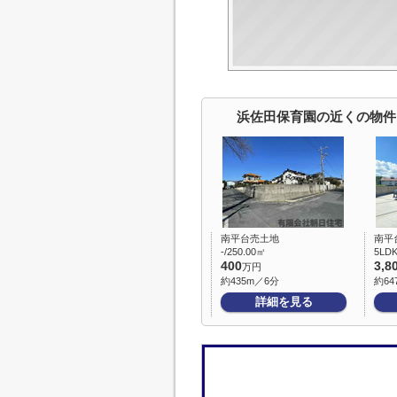
浜佐田保育園の近くの物件
南平台売土地
南平
-/250.00㎡
5LDK
400
3,8
万円
約435m／6分
約64
詳細を見る