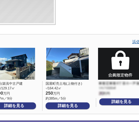
浜
台築浅中古戸建
国屋町売土地(上物付き)
/129.17㎡
-/164.42㎡
00
250
万円
万円
7m／9分
約385m／5分
詳細を見る
詳細を見る
詳細を見る