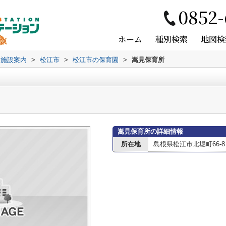
0852-
ホーム
種別検索
地図検
辺施設案内
>
松江市
>
松江市の保育園
>
嵩見保育所
嵩見保育所の詳細情報
所在地
島根県松江市北堀町66-8