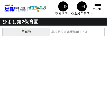
00
00
件
件
MENU
検討リスト
最近見たリスト
ひよし第2保育園
所在地
島根県松江市馬潟町115-3