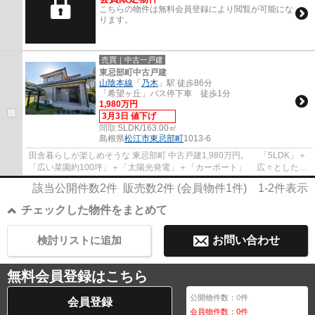
こちらの物件は無料会員登録により閲覧が可能にな
ります。
売買｜中古一戸建
東忌部町中古戸建
山陰本線
「
乃木
」駅 徒歩86分
「希望ヶ丘」バス停下車 徒歩1分
1,980万円
3月3日 値下げ
間取:
5LDK/163.00㎡
島根県
松江市
東忌部町
1013-6
田舎暮らしが楽しめそうな 東忌部町 中古戸建1,980万円。 「5LDK」＋
「広い菜園約100坪」＋「太陽光発電」＋「カーポート」 広々とした土
地894.16㎡（270.48坪）に建物延床面積 16...
該当公開件数
2
件 販売数
2
件 (会員物件
1
件)
1-2
件表示
チェックした物件をまとめて
検討リストに追加
お問い合わせ
無料会員登録はこちら
公開物件数：
0
件
会員登録
会員物件数：
0
件