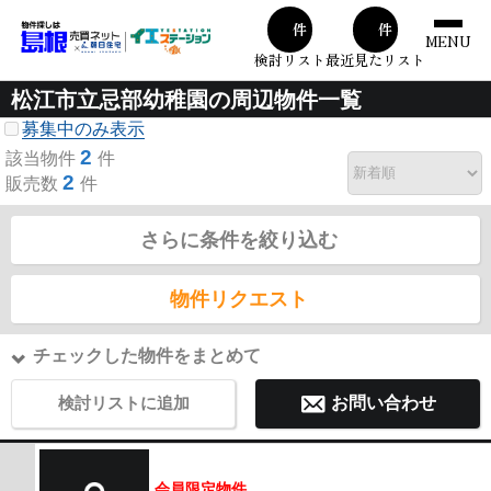
00
00
件
件
MENU
検討リスト
最近見たリスト
松江市立忌部幼稚園の周辺物件一覧
募集中のみ表示
2
該当物件
件
2
販売数
件
さらに条件を絞り込む
物件リクエスト
チェックした物件をまとめて
検討リストに追加
お問い合わせ
会員限定物件