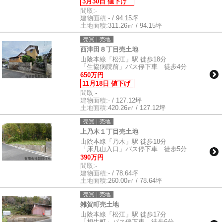
3月30日 値下げ
間取:
-
建物面積:
- / 94.15坪
土地面積:
311.26㎡ / 94.15坪
売買｜売地
西津田８丁目売土地
山陰本線「松江」駅 徒歩18分
「生協病院前」バス停下車 徒歩4分
650万円
11月18日 値下げ
間取:
-
建物面積:
- / 127.12坪
土地面積:
420.26㎡ / 127.12坪
売買｜売地
上乃木１丁目売土地
山陰本線「乃木」駅 徒歩18分
「床几山入口」バス停下車 徒歩5分
390万円
間取:
-
建物面積:
- / 78.64坪
土地面積:
260.00㎡ / 78.64坪
売買｜売地
雑賀町売土地
山陰本線「松江」駅 徒歩17分
「相生町」バス停下車 徒歩6分