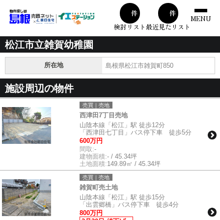
00
00
件
件
MENU
検討リスト
最近見たリスト
松江市立雑賀幼稚園
所在地
島根県松江市雑賀町850
施設周辺の物件
売買｜売地
西津田7丁目売地
山陰本線「松江」駅 徒歩12分
「西津田七丁目」バス停下車 徒歩5分
600万円
間取:
-
建物面積:
- / 45.34坪
土地面積:
149.89㎡ / 45.34坪
売買｜売地
雑賀町売土地
山陰本線「松江」駅 徒歩15分
「出雲郷橋」バス停下車 徒歩4分
800万円