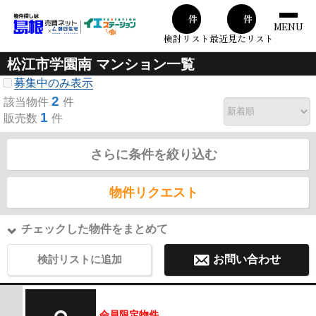
00
00
件
件
MENU
検討リスト
最近見たリスト
松江市学園南 マンション一覧
募集中のみ表示
2
該当物件
件
1
販売数
件
さらに条件を絞り込む
物件リクエスト
チェックした物件をまとめて
検討リストに追加
お問い合わせ
会員限定物件